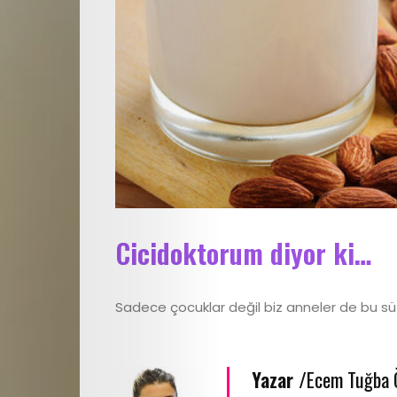
Yemek
Tarifleri
Röportajlar
Cici
Astroloji
Cicidoktorum diyor ki…
Editör
Videolar
Sadece çocuklar değil biz anneler de bu sü
Cici
Yazar /
Ecem Tuğba 