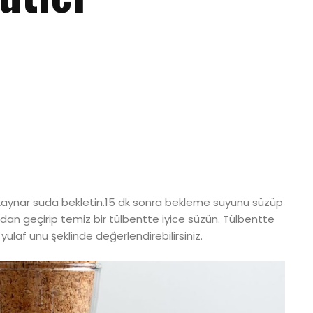
 kaynar suda bekletin.15 dk sonra bekleme suyunu süzüp
rdan geçirip temiz bir tülbentte iyice süzün. Tülbentte
yulaf unu şeklinde değerlendirebilirsiniz.