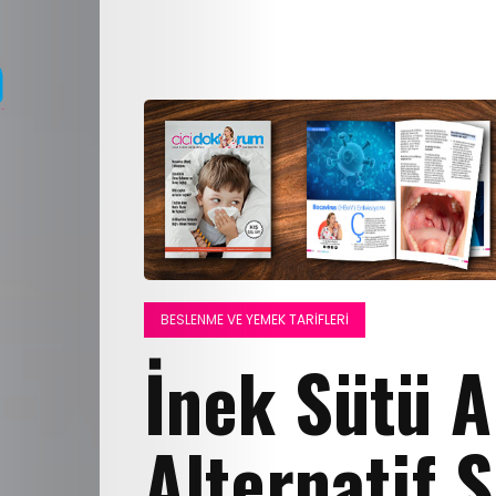
BESLENME VE YEMEK TARIFLERI
İnek Sütü A
Alternatif S