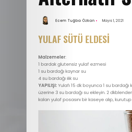
Ecem Tuğba Özkan
Mayıs 1, 2021
YULAF SÜTÜ ELDESİ
Malzemeler
:
1 bardak glutensiz yulaf ezmesi
1 su bardağı kaynar su
4 su bardağı ılık su
YAPILIŞI:
Yulafı 15 dk boyunca 1 su bardağı
üzerine 3 su bardağı su ekleyin. 2 dkblende
kalan yulaf posasını bir kaseye alıp, kurutup 