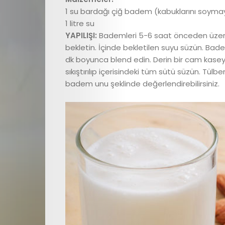
dergi
1 su bardağı çiğ badem (kabuklarını soyma
1 litre su
Çocuk
YAPILIŞI:
Bademleri 5-6 saat önceden üzerin
bekletin. İçinde bekletilen suyu süzün. Bade
Sağlığı
dk boyunca blend edin. Derin bir cam kaseye
sıkıştırılıp içerisindeki tüm sütü süzün. Tü
Çocuk
badem unu şeklinde değerlendirebilirsiniz.
Gelişimi
Anne
Sağlığı
Beslenme
ve