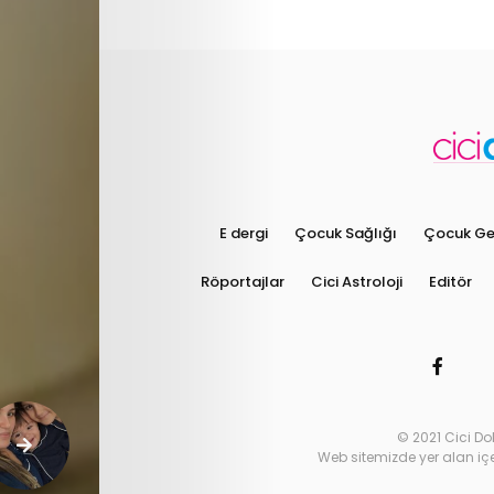
E dergi
Çocuk Sağlığı
Çocuk Gel
Röportajlar
Cici Astroloji
Editör
© 2021 Cici Do
Web sitemizde yer alan içeri