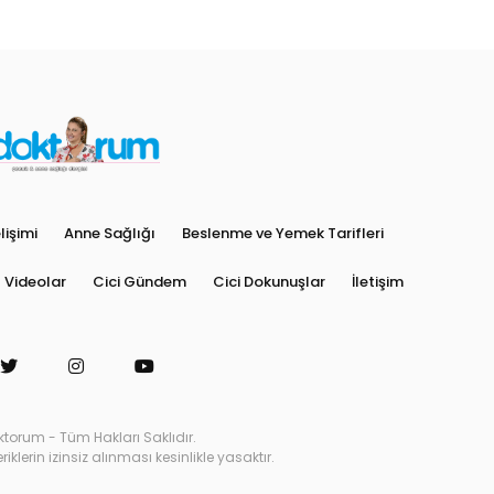
işimi
Anne Sağlığı
Beslenme ve Yemek Tarifleri
Videolar
Cici Gündem
Cici Dokunuşlar
İletişim
ktorum - Tüm Hakları Saklıdır.
klerin izinsiz alınması kesinlikle yasaktır.