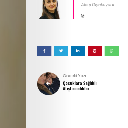
Gündem
Alerji Diyetisyeni
Cici
Dokunuşlar
İletişim
Search
Önceki Yazı
Çocuklara Sağlıklı
Atıştırmalıklar