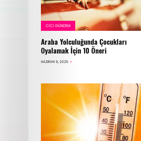
Çocuk
Sağlığı
CICI GÜNDEM
Çocuk
Araba Yolculuğunda Çocukları
Oyalamak İçin 10 Öneri
Gelişimi
HAZIRAN 9, 2025
Anne
Sağlığı
Beslenme
ve
Yemek