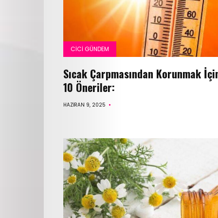
Tarifleri
Röportajlar
CICI GÜNDEM
Cici
Sıcak Çarpmasından Korunmak İçi
10 Öneriler:
Astroloji
HAZIRAN 9, 2025
Editör
Videolar
Cici
Gündem