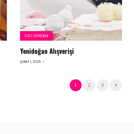
CICI GÜNDEM
Yenidoğan Alışverişi
ŞUBAT 1, 2025
1
2
3