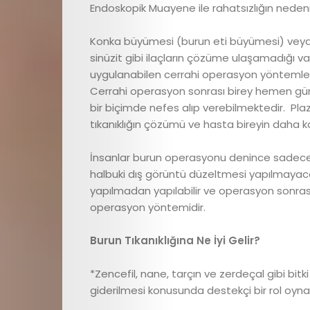
Search
Endoskopik Muayene ile rahatsızlığın nedeni a
Konka büyümesi (burun eti büyümesi) veya 
sinüzit gibi ilaçların çözüme ulaşamadığı vaka
uygulanabilen cerrahi operasyon yöntemleri 
Cerrahi operasyon sonrası birey hemen günlük
bir biçimde nefes alıp verebilmektedir. Plazm
tıkanıklığın çözümü ve hasta bireyin daha k
İnsanlar burun operasyonu denince sadece 
halbuki dış görüntü düzeltmesi yapılmayaca
yapılmadan yapılabilir ve operasyon sonrası 
operasyon yöntemidir.
Burun Tıkanıklığına Ne İyi Gelir?
*Zencefil, nane, tarçın ve zerdeçal gibi bitk
giderilmesi konusunda destekçi bir rol oynay