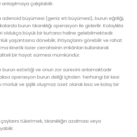
nlaşılmaya çalışılabilir.
adenoid büyümesi (geniz eti büyümesi), burun eğriliği,
larda burun tıkanıklığı operasyon ile giderilir. Kolaylıkla
oldukça büyük bir kurtarıcı haline gelebilmektedir.
 yaşantısına dönebilir, ihtiyaçlarını görebilir ve rahat
a kinetik lazer cerrahisinin imkânları kullanılarak
aliteli bir hayat sürmesi mümkündür.
burun estetiği ve onun zor sürecini anlamaktadır
ksa operasyon burun deliği içinden herhangi bir kesi
morluk ve şişlik oluşmaz özet olarak kısa ve kolay bir
i çaylarını tüketmek, tıkanıklığın azalması veya
abilir.