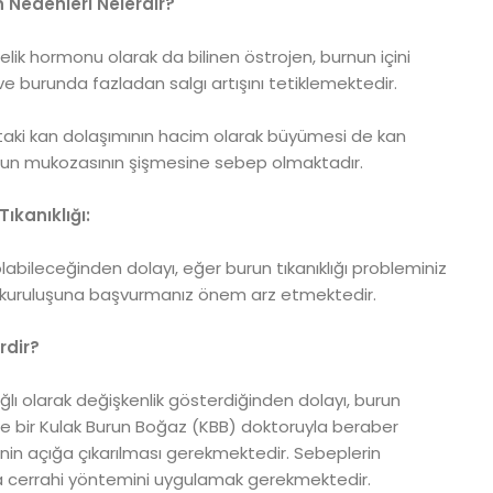
 Nedenleri Nelerdir?
ik hormonu olarak da bilinen östrojen, burnun içini
 burunda fazladan salgı artışını tetiklemektedir.
taki kan dolaşımının hacim olarak büyümesi de kan
run mukozasının şişmesine sebep olmaktadır.
ıkanıklığı:
 olabileceğinden dolayı, eğer burun tıkanıklığı probleminiz
k kuruluşuna başvurmanız önem arz etmektedir.
rdir?
lı olarak değişkenlik gösterdiğinden dolayı, burun
elikle bir Kulak Burun Boğaz (KBB) doktoruyla beraber
nin açığa çıkarılması gerekmektedir. Sebeplerin
a cerrahi yöntemini uygulamak gerekmektedir.