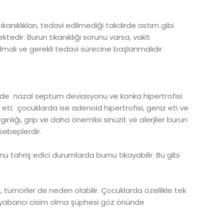
kanıklıkları, tedavi edilmediği takdirde astım gibi
tedir. Burun tıkanıklığı sorunu varsa, vakit
malı ve gerekli tedavi sürecine başlanmalıdır.
nlerde nazal septum deviasyonu ve konka hipertrofisi
 eti; çocuklarda ise adenoid hipertrofisi, geniz eti ve
ığı, grip ve daha önemlisi sinüzit ve alerjiler burun
 sebeplerdir.
tahriş edici durumlarda burnu tıkayabilir. Bu gibi
a, tümörler de neden olabilir. Çocuklarda özellikle tek
da yabancı cisim olma şüphesi göz önünde