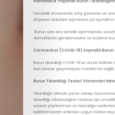
Astroloji
Hamilelikte Yaşanan Burun Tıkanıklığının
Editör
Hamilelik döneminde artış gösteren ve annel
döşeyen dokuların şişmesine yol açmakta ve
Videolar
Bunun yanı sıra annelik aşamasında, vücut
damarlarının genişlemesine ve böylece bu
Cici
Coronavirus (COVID-19) Kaynaklı Burun T
Gündem
Burun tıkanıklığı COVID-19’un da bir belirtisi
Cici
kısa sürede geçmediyse mutlaka bir sağlı
Dokunuşlar
Burun Tıkanıklığı Tedavi Yöntemleri Nele
İletişim
Tıkanıklığın altında yatan sebep duruma bağ
tıkanıklığı rahatsızlığının tedavisi için önc
sürecin planlanması ve hastalığın nedenleri
belirlenmesinin ardından uygun tedavi vey