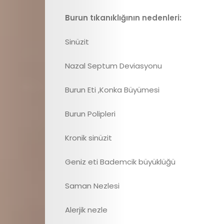
Burun tıkanıklığının nedenleri:
Sinüzit
Nazal Septum Deviasyonu
E
Burun Eti ,Konka Büyümesi
dergi
Burun Polipleri
Çocuk
Kronik sinüzit
Sağlığı
Geniz eti Bademcik büyüklüğü
Çocuk
Saman Nezlesi
Alerjik nezle
Gelişimi