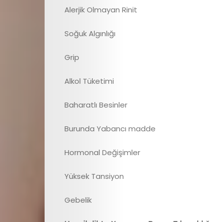
Alerjik Olmayan Rinit
Anne
Soğuk Algınlığı
Sağlığı
Grip
Beslenme
Alkol Tüketimi
ve
Baharatlı Besinler
Yemek
Burunda Yabancı madde
Tarifleri
Hormonal Değişimler
Röportajlar
Yüksek Tansiyon
Cici
Gebelik