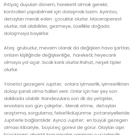
ihtiyaç duyulan dönem, hareketli olmak gerekir,
kontrolleri yapabilmek için dolaşmak lazım. Ayrıntıcı,
detayları merak eden çocuklar olurlar. Maceraperest
olurlar, risk alabilirler, gezmeye, özellikle doğada
dolaşmaya bayılırlar.
Ateş grubudur, mevsim olarak da değişken hava şartları,
onların kişiliğinde değişkenliğe, hareketli, heyecanlı
olmaya yol açar. Sıcak kanlı olurlar.Rahat, neşeli tipler
olurlar.
Yönetici gezegeni Jupiter; onlara iyimserlik, iyimserlikten
dolayı şanslı olma halleri verir. Onlar için her şey son
dakikada olabilir. Randevulara son dk da yetişirler,
sınavlara son gün çalışırlar… Merak etme, detayları
araştırma, sorgulama, felsefikdüşünme potansiyelleride
Jupiterle bağlantılıdır. Ayrıca Jupiter; en büyük gezegen
olması itibariyle, büyüteç görevi de görür. Olayları aşırı
büyütmesi, abartılı konuşmalar yapması o yüzdendir.