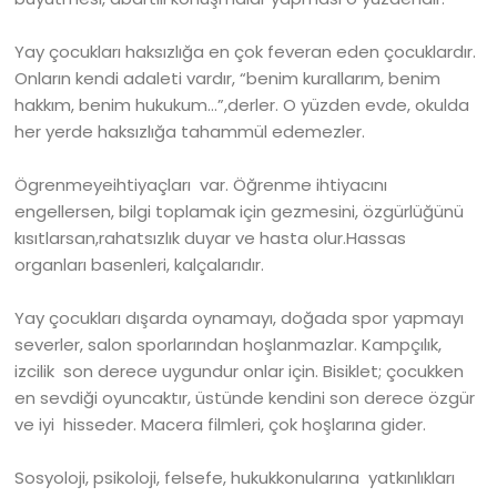
Yay çocukları haksızlığa en çok feveran eden çocuklardır.
Onların kendi adaleti vardır, “benim kurallarım, benim
hakkım, benim hukukum…”,derler. O yüzden evde, okulda
her yerde haksızlığa tahammül edemezler.
Ögrenmeyeihtiyaçları var. Öğrenme ihtiyacını
engellersen, bilgi toplamak için gezmesini, özgürlüğünü
kısıtlarsan,rahatsızlık duyar ve hasta olur.Hassas
organları basenleri, kalçalarıdır.
Yay çocukları dışarda oynamayı, doğada spor yapmayı
severler, salon sporlarından hoşlanmazlar. Kampçılık,
izcilik son derece uygundur onlar için. Bisiklet; çocukken
en sevdiği oyuncaktır, üstünde kendini son derece özgür
ve iyi hisseder. Macera filmleri, çok hoşlarına gider.
Sosyoloji, psikoloji, felsefe, hukukkonularına yatkınlıkları