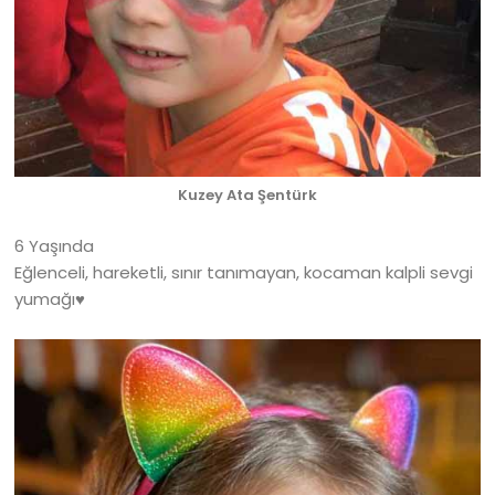
Kuzey Ata Şentürk
6 Yaşında
Eğlenceli, hareketli, sınır tanımayan, kocaman kalpli sevgi
yumağı♥️