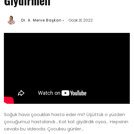
Giydirmeli
Dr. A. Merve Başkan
Ocak 31, 2022
Soğuk hava çocukları hasta eder mi? Üşüttük o yüzden
çocuğumuz hastalandı… Kat kat giydirdik oysa… Hepsinin
cevabı bu videoda. Çocuksu günler…