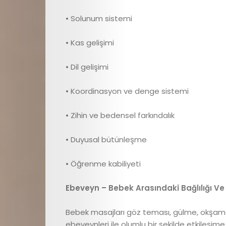
Anne
• Solunum sistemi
Sağlığı
• Kas gelişimi
Beslenme
• Dil gelişimi
ve
• Koordinasyon ve denge sistemi
• Zihin ve bedensel farkındalık
Yemek
• Duyusal bütünleşme
Tarifleri
• Öğrenme kabiliyeti
Röportajlar
Ebeveyn – Bebek Arasındaki Bağlılığı V
Cici
Bebek masajları göz teması, gülme, okşama 
ebeveynleri ile olumlu bir şekilde etkileşim