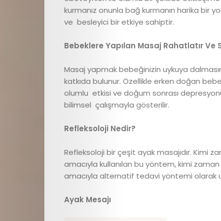
Astroloji
kurmanız onunla bağ kurmanın harika bir yol
Editör
ve besleyici bir etkiye sahiptir.
Bebeklere Yapılan Masaj Rahatlatır Ve St
Videolar
Masaj yapmak bebeğinizin uykuya dalmasını k
Cici
katkıda bulunur. Özellikle erken doğan beb
olumlu etkisi ve doğum sonrası depresyonu 
Gündem
bilimsel çalışmayla gösterilir.
Cici
Refleksoloji Nedir?
Dokunuşlar
Refleksoloji bir çeşit ayak masajıdır. Kimi
amacıyla kullanılan bu yöntem, kimi zaman d
İletişim
amacıyla alternatif tedavi yöntemi olarak
Ayak Mesajı