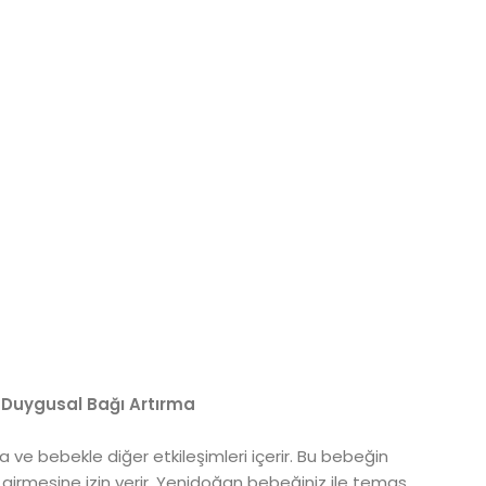
e Duygusal Bağı Artırma
ve bebekle diğer etkileşimleri içerir. Bu bebeğin
e girmesine izin verir. Yenidoğan bebeğiniz ile temas