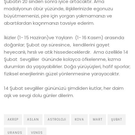
Şubatın 20 sinden sonra iyice artacaktır. Ama
madalyonun öbür yüzünde, ilişkilerinizde egonuzu
büyütmemenizi, pire için yorgan yakmamanızı ve
abartılardan kaçınmanızı tavsiye ederim.
İkizler (1- 15 Haziran)ve Yayların (1- 16 Kasım) arasında
doğanlar; Şubat ayı süresince, kendilerini gayet
heyecanlı, hırslı ve atik hissedeceklerdir. Ama özellikle 14
Şubat Sevgililer Gününde kolayca öfkelenme, kızma
durumları da yaşayabilirler. Doğa yürüyüşleri, hafif sporlar;
fiziksel enerjilerinin güzel yönlenmesine yarayacaktır.
14 Şubat sevgililer gününüzü şimdiden kutlar, her daim
aşk ve sevgi dolu günler dilerim.
AKREP
ASLAN
ASTROLOJI
KOVA
MART
ŞUBAT
URANÜS
VENÜS