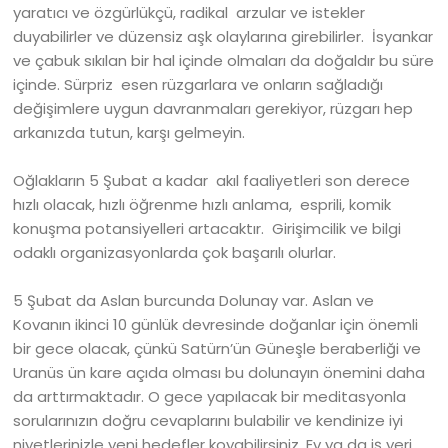
yaratıcı ve özgürlükçü, radikal arzular ve istekler
duyabilirler ve düzensiz aşk olaylarına girebilirler. İsyankar
ve çabuk sıkılan bir hal içinde olmaları da doğaldır bu süre
içinde. Sürpriz esen rüzgarlara ve onların sağladığı
değişimlere uygun davranmaları gerekiyor, rüzgarı hep
arkanızda tutun, karşı gelmeyin.
Oğlakların 5 Şubat a kadar akıl faaliyetleri son derece
hızlı olacak, hızlı öğrenme hızlı anlama, esprili, komik
konuşma potansiyelleri artacaktır. Girişimcilik ve bilgi
odaklı organizasyonlarda çok başarılı olurlar.
5 Şubat da Aslan burcunda Dolunay var. Aslan ve
Kovanın ikinci 10 günlük devresinde doğanlar için önemli
bir gece olacak, çünkü Satürn’ün Güneşle beraberliği ve
Uranüs ün kare açıda olması bu dolunayın önemini daha
da arttırmaktadır. O gece yapılacak bir meditasyonla
sorularınızın doğru cevaplarını bulabilir ve kendinize iyi
niyetlerinizle yeni hedefler koyabilirsiniz. Ev ya da iş yeri