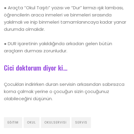
● Araçta “Okul Taşıtı” yazısı ve “Dur” kırmızı ışık lambası,
öğrencilerin araca inmeleri ve binmeleri sırasında
yakılmalı ve inip binmeleri tamamlanıncaya kadar yanar
durumda olmalıdır.
● DUR işaretinin yakıldığında arkadan gelen bütün
araçların durması zorunludur.
Cici doktorum diyor ki…
Çocukları indirirken duran servisin arkasından sabırsızca
korna çalmak yerine o çocuğun sizin çocuğunuz
olabileceğini düşünün.
EĞITIM
OKUL
OKULSERVISI
SERVIS