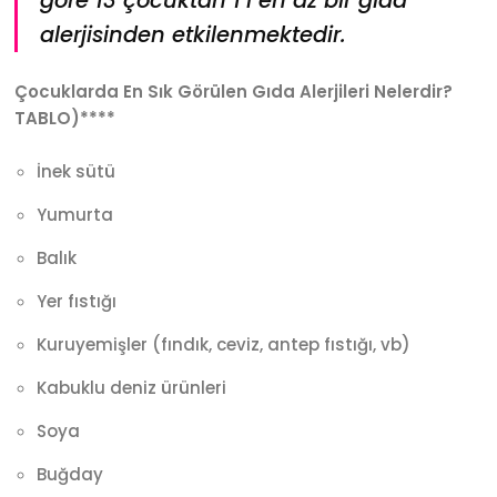
göre 13 çocuktan 1’i en az bir gıda
alerjisinden etkilenmektedir.
Çocuklarda En Sık Görülen Gıda Alerjileri Nelerdir?
TABLO)****
İnek sütü
Yumurta
Balık
Yer fıstığı
Kuruyemişler (fındık, ceviz, antep fıstığı, vb)
Kabuklu deniz ürünleri
Soya
Buğday