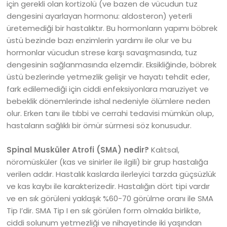
için gerekli olan kortizolü (ve bazen de vücudun tuz
dengesini ayarlayan hormonu: aldosteron) yeterli
üretemediği bir hastalıktır. Bu hormonların yapımı böbrek
üstü bezinde bazı enzimlerin yardımı ile olur ve bu
hormonlar vücudun strese karşı savaşmasında, tuz
dengesinin sağlanmasında elzemdir. Eksikliğinde, böbrek
üstü bezlerinde yetmezlik gelişir ve hayatı tehdit eder,
fark edilemediği için ciddi enfeksiyonlara maruziyet ve
bebeklik dönemlerinde ishal nedeniyle ölümlere neden
olur. Erken tanı ile tıbbi ve cerrahi tedavisi mümkün olup,
hastaların sağlıklı bir ömür sürmesi söz konusudur.
Spinal Musküler Atrofi (SMA) nedir?
Kalıtsal,
nöromüsküler (kas ve sinirler ile ilgili) bir grup hastalığa
verilen addır. Hastalık kaslarda ilerleyici tarzda güçsüzlük
ve kas kaybı ile karakterizedir. Hastalığın dört tipi vardır
ve en sık görüleni yaklaşık %60-70 görülme oranı ile SMA
Tip I’dir. SMA Tip I en sık görülen form olmakla birlikte,
ciddi solunum yetmezliği ve nihayetinde iki yaşından