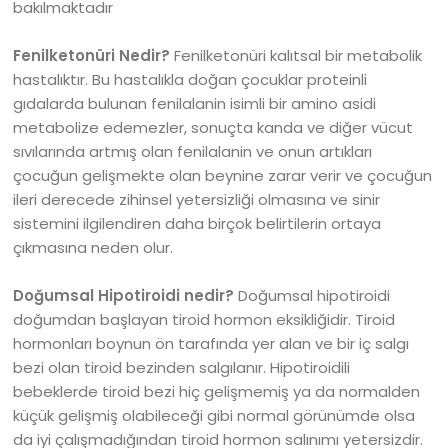
bakılmaktadır
Fenilketonüri Nedir?
Fenilketonüri kalıtsal bir metabolik
hastalıktır. Bu hastalıkla doğan çocuklar proteinli
gıdalarda bulunan fenilalanin isimli bir amino asidi
metabolize edemezler, sonuçta kanda ve diğer vücut
sıvılarında artmış olan fenilalanin ve onun artıkları
çocuğun gelişmekte olan beynine zarar verir ve çocuğun
ileri derecede zihinsel yetersizliği olmasına ve sinir
sistemini ilgilendiren daha birçok belirtilerin ortaya
çıkmasına neden olur.
Doğumsal Hipotiroidi nedir?
Doğumsal hipotiroidi
doğumdan başlayan tiroid hormon eksikliğidir. Tiroid
hormonları boynun ön tarafında yer alan ve bir iç salgı
bezi olan tiroid bezinden salgılanır. Hipotiroidili
bebeklerde tiroid bezi hiç gelişmemiş ya da normalden
küçük gelişmiş olabileceği gibi normal görünümde olsa
da iyi çalışmadığından tiroid hormon salınımı yetersizdir.