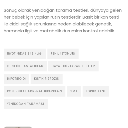
Sonuç olarak yenidoğan tarama testleri, dünyaya gelen
her bebek için yapılan rutin testlerdir. Basit bir kan testi
ile ciddi sağlık sorunlarına neden olabilecek genetik,
hormonla ilgili ve metabolik durumları kontrol edebilir.
BIYOTINIDAZ EKSIKLIĞI
FENILKETONÜRI
GENETIK HASTALIKLAR
HAYAT KURTARAN TESTLER
HIPOTIROIDI
KISTIK FIBROZIS
KONJENITAL ADRENAL HIPERPLAZI
SMA
TOPUK KANI
YENIDOĞAN TARAMASI