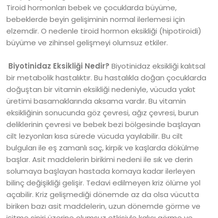
Tiroid hormonları bebek ve çocuklarda büyüme,
bebeklerde beyin gelişiminin normal ilerlemesi için
elzemdir. O nedenle tiroid hormon eksikliği (hipotiroidi)
büyüme ve zihinsel gelişmeyi olumsuz etkiler.
Biyotinidaz Eksikliği Nedir?
Biyotinidaz eksikliği kalıtsal
bir metabolik hastalıktır. Bu hastalıkla doğan çocuklarda
doğuştan bir vitamin eksikliği nedeniyle, vücuda yakıt
üretimi basamaklarında aksama vardır. Bu vitamin
eksikliğinin sonucunda göz çevresi, ağız çevresi, burun
deliklerinin çevresi ve bebek bezi bölgesinde başlayan
cilt lezyonları kısa sürede vücuda yayılabilir. Bu cilt
bulguları ile eş zamanlı saç, kirpik ve kaşlarda dökülme
başlar. Asit maddelerin birikimi nedeni ile sık ve derin
solumaya başlayan hastada komaya kadar ilerleyen
bilinç değişikliği gelişir. Tedavi edilmeyen kriz ölüme yol
açabilir. Kriz gelişmediği dönemde az da olsa vücutta
biriken bazı asit maddelerin, uzun dönemde görme ve
işitme siniri üzerine olumsuz etkisiyle kalıcı görme ve