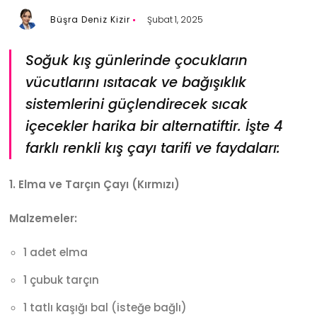
Büşra Deniz Kizir
Şubat 1, 2025
Soğuk kış günlerinde çocukların
vücutlarını ısıtacak ve bağışıklık
sistemlerini güçlendirecek sıcak
içecekler harika bir alternatiftir. İşte 4
farklı renkli kış çayı tarifi ve faydaları:
1. Elma ve Tarçın Çayı (Kırmızı)
Malzemeler:
1 adet elma
1 çubuk tarçın
1 tatlı kaşığı bal (isteğe bağlı)