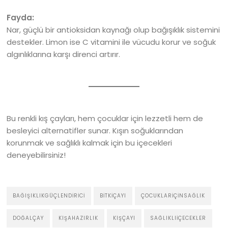
Fayda:
Nar, güçlü bir antioksidan kaynağı olup bağışıklık sistemini
destekler. Limon ise C vitamini ile vücudu korur ve soğuk
algınlıklarına karşı direnci artırır.
Bu renkli kış çayları, hem çocuklar için lezzetli hem de
besleyici alternatifler sunar. Kışın soğuklarından
korunmak ve sağlıklı kalmak için bu içecekleri
deneyebilirsiniz!
BAĞIŞIKLIKGÜÇLENDIRICI
BITKIÇAYI
ÇOCUKLARİÇINSAĞLIK
DOĞALÇAY
KIŞAHAZIRLIK
KIŞÇAYI
SAĞLIKLIİÇECEKLER