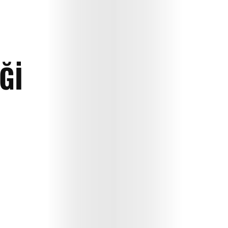
ĞI
E
dergi
Çocuk