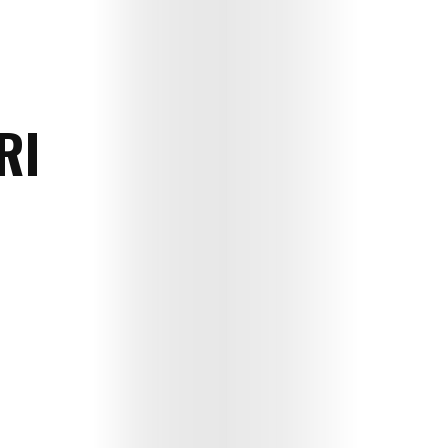
RI
E
dergi
Çocuk