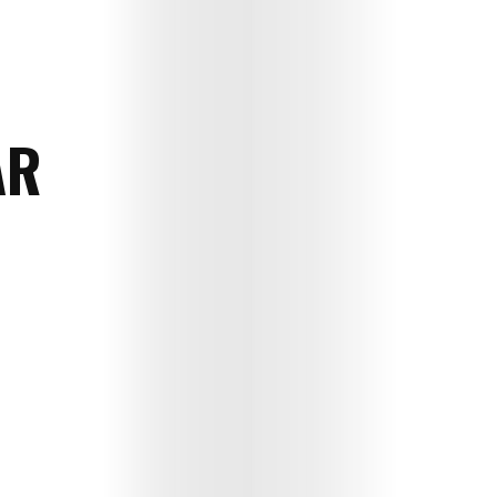
AR
E
dergi
Çocuk