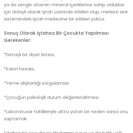
ya da zengin vitamin-mineral içeriklerine sahip oldukları
için dolaylı olarak iştah üzerinde etkileri olup, merkezi sinir
sistemindeki iştah merkezine bir etkileri yoktur.
Sonuç Olarak İştahsız Bir Çocukta Yapılması
Gerekenler:
*Detaylı bir diyet listesi,
*Kalori hesabı,
*Yeme alışkanlığı sorgulaması
*Çocuğun psikolojik durum değerlendirmesi
*Laboratuvar tahlilleriyle altta yatan bir neden varsa onu
saptamak
İştahsız bir çocuğa multivitamin şurup ya da balık yağı