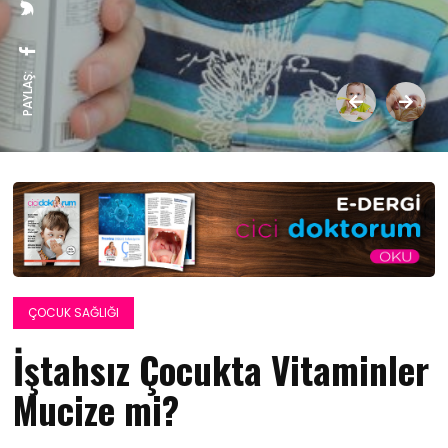
PAYLAŞ:
ÇOCUK SAĞLIĞI
İştahsız Çocukta Vitaminler
Mucize mi?