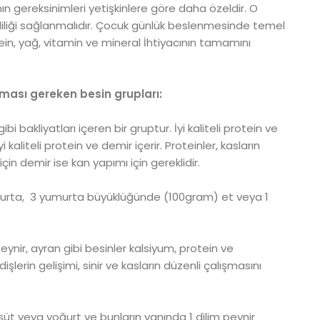
 gereksinimleri yetişkinlere göre daha özeldir. O
liliği sağlanmalıdır. Çocuk günlük beslenmesinde temel
ein, yağ, vitamin ve mineral İhtiyacının tamamını
ası gereken besin grupları:
ibi bakliyatları içeren bir gruptur. İyi kaliteli protein ve
i kaliteli protein ve demir içerir. Proteinler, kasların
çin demir ise kan yapımı için gereklidir.
murta, 3 yumurta büyüklüğünde (100gram) et veya 1
eynir, ayran gibi besinler kalsiyum, protein ve
lerin gelişimi, sinir ve kasların düzenli çalışmasını
süt veya yoğurt ve bunların yanında 1 dilim peynir