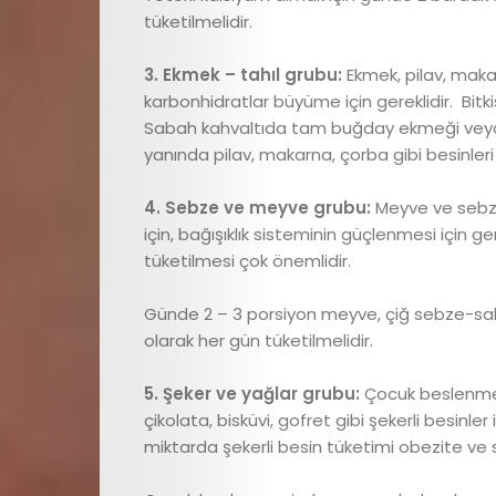
Astroloji
tüketilmelidir.
Editör
3. Ekmek – tahıl grubu:
Ekmek, pilav, maka
karbonhidratlar büyüme için gereklidir. Bitkis
Videolar
Sabah kahvaltıda tam buğday ekmeği veya k
yanında pilav, makarna, çorba gibi besinleri 
Cici
4. Sebze ve meyve grubu:
Meyve ve sebze
Gündem
için, bağışıklık sisteminin güçlenmesi için
tüketilmesi çok önemlidir.
Cici
Günde 2 – 3 porsiyon meyve, çiğ sebze-sa
Dokunuşlar
olarak her gün tüketilmelidir.
5. Şeker ve yağlar grubu:
Çocuk beslenmesi
İletişim
çikolata, bisküvi, gofret gibi şekerli besinle
miktarda şekerli besin tüketimi obezite ve s