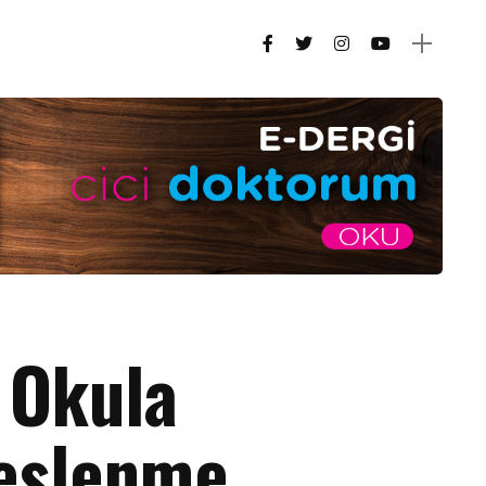
 Okula
eslenme