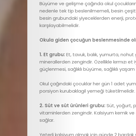
Büyüme ve gelişme çağında okul çocuklarının
Anne
nedenle tek tip beslenilmemeli, besin çeşit
besin grubundaki yiyeceklerden enerji, prot
Sağlığı
karşılayabilmelidir.
Beslenme
Okula giden çocuğun beslenmesinde olm
1. Et grubu:
Et, tavuk, balık, yumurta, nohut g
ve
minerallerden zengindir. Özellikle kırmızı et iy
güçlenmesi, sağlıklı büyüme, sağlıklı yaşam i
Yemek
Okul çağındaki çocuklar her gün 1 adet yu
Tarifleri
porsiyon kurubaklagil yemeği tüketilmelidir.
Röportajlar
2. Süt ve süt ürünleri grubu:
Süt, yoğurt, p
vitaminlerden zengindir. Kalsiyum kemik ve diş
Cici
sağlar.
Yeterli kalsiyum almak için günde 2 bardak 