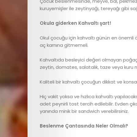
Çocuk beslenmesinde, meyve, bal, pekmezde
Search
kuruyemişler ile zeytinyağı, tereyağı gibi sağ
Okula giderken Kahvaltı şart!
Okul çocuğu için kahvaltı günün en önemli 
aç karnına gitmemeli.
Kahvaltıda besleyici değeri olmayan poğaça
zeytin, domates, salatalık, taze veya kuru me
Kaliteli bir kahvaltı çocuğun dikkat ve ko
Hiç vakit yoksa ve hızlıca kahvaltı yapılacaks
adet peynirli tost tercih edilebilir. Evden çı
yanında minik bir sandwich verebilirsiniz.
Beslenme Çantasında Neler Olmalı?