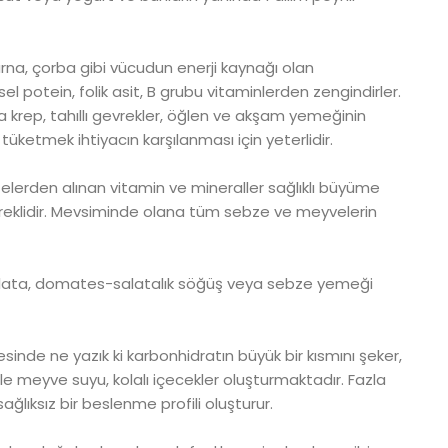
rna, çorba gibi vücudun enerji kaynağı olan
el potein, folik asit, B grubu vitaminlerden zengindirler.
rep, tahıllı gevrekler, öğlen ve akşam yemeğinin
tüketmek ihtiyacın karşılanması için yeterlidir.
lerden alınan vitamin ve mineraller sağlıklı büyüme
 gereklidir. Mevsiminde olana tüm sebze ve meyvelerin
lata, domates-salatalık söğüş veya sebze yemeği
nde ne yazık ki karbonhidratın büyük bir kısmını şeker,
r ile meyve suyu, kolalı içecekler oluşturmaktadır. Fazla
ağlıksız bir beslenme profili oluşturur.