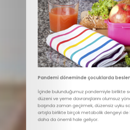
E
dergi
Çocuk
Pandemi döneminde çocuklarda beslen
İçinde bulunduğumuz pandemiyle birlikte so
Sağlığı
düzeni ve yeme davranışlarını olumsuz yönd
başında zaman geçirmek, düzensiz uyku saa
Çocuk
artışla birlikte birçok metabolik dengeyi 
daha da önemli hale geliyor.
Gelişimi