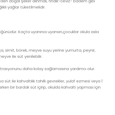
n doğal şeker alınmalı, fındık-ceviz- badem gibi
lıklı yağlar tüketilmelidir.
öğünüdür. Kaçta uyanırsa uyansın,çocuklar okula asla
, simit, börek, meyve suyu yerine yumurta, peynir,
yve ile süt yenilebilir.
nsatrasyonunu daha kolay sağlamasına yardımcı olur.
a süt ile kahvaltılık tahıllı gevrekler, yulaf ezmesi veya 1
karken bir bardak süt içirip, okulda kahvaltı yapması için