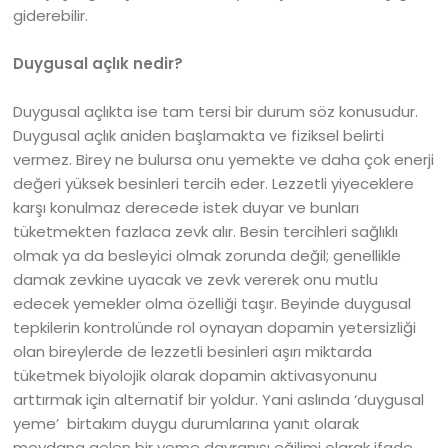
giderebilir.
Duygusal açlık nedir?
Duygusal açlıkta ise tam tersi bir durum söz konusudur.
Duygusal açlık aniden başlamakta ve fiziksel belirti
vermez. Birey ne bulursa onu yemekte ve daha çok enerji
değeri yüksek besinleri tercih eder. Lezzetli yiyeceklere
karşı konulmaz derecede istek duyar ve bunları
tüketmekten fazlaca zevk alır. Besin tercihleri sağlıklı
olmak ya da besleyici olmak zorunda değil; genellikle
damak zevkine uyacak ve zevk vererek onu mutlu
edecek yemekler olma özelliği taşır. Beyinde duygusal
tepkilerin kontrolünde rol oynayan dopamin yetersizliği
olan bireylerde de lezzetli besinleri aşırı miktarda
tüketmek biyolojik olarak dopamin aktivasyonunu
arttırmak için alternatif bir yoldur. Yani aslında ‘duygusal
yeme’ birtakım duygu durumlarına yanıt olarak
meydana gelen bir yeme davranışı eğilimi olarak ifade