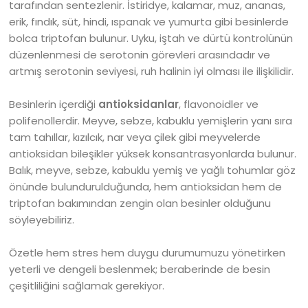
tarafından sentezlenir. İstiridye, kalamar, muz, ananas,
erik, fındık, süt, hindi, ıspanak ve yumurta gibi besinlerde
bolca triptofan bulunur. Uyku, iştah ve dürtü kontrolünün
düzenlenmesi de serotonin görevleri arasındadır ve
artmış serotonin seviyesi, ruh halinin iyi olması ile ilişkilidir.
Besinlerin içerdiği
antioksidanlar
, flavonoidler ve
polifenollerdir. Meyve, sebze, kabuklu yemişlerin yanı sıra
tam tahıllar, kızılcık, nar veya çilek gibi meyvelerde
antioksidan bileşikler yüksek konsantrasyonlarda bulunur.
Balık, meyve, sebze, kabuklu yemiş ve yağlı tohumlar göz
önünde bulundurulduğunda, hem antioksidan hem de
triptofan bakımından zengin olan besinler olduğunu
söyleyebiliriz.
Özetle hem stres hem duygu durumumuzu yönetirken
yeterli ve dengeli beslenmek; beraberinde de besin
çeşitliliğini sağlamak gerekiyor.