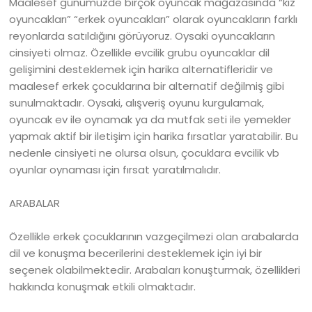
Maalesef günümüzde birçok oyuncak mağazasında “kız
oyuncakları” “erkek oyuncakları” olarak oyuncakların farklı
reyonlarda satıldığını görüyoruz. Oysaki oyuncakların
cinsiyeti olmaz. Özellikle evcilik grubu oyuncaklar dil
gelişimini desteklemek için harika alternatifleridir ve
maalesef erkek çocuklarına bir alternatif değilmiş gibi
sunulmaktadır. Oysaki, alışveriş oyunu kurgulamak,
oyuncak ev ile oynamak ya da mutfak seti ile yemekler
yapmak aktif bir iletişim için harika fırsatlar yaratabilir. Bu
nedenle cinsiyeti ne olursa olsun, çocuklara evcilik vb
oyunlar oynaması için fırsat yaratılmalıdır.
ARABALAR
Özellikle erkek çocuklarının vazgeçilmezi olan arabalarda
dil ve konuşma becerilerini desteklemek için iyi bir
seçenek olabilmektedir. Arabaları konuşturmak, özellikleri
hakkında konuşmak etkili olmaktadır.