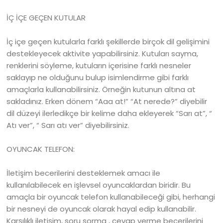
İÇ İÇE GEÇEN KUTULAR
İç içe geçen kutularla farklı şekillerde birçok dil gelişimini
destekleyecek aktivite yapabilirsiniz. Kutuları sayma,
renklerini söyleme, kutuların içerisine farklı nesneler
saklayıp ne olduğunu bulup isimlendirme gibi farklı
amaçlarla kullanabilirsiniz. Örneğin kutunun altına at
sakladınız. Erken dönem “Aaa at!” “At nerede?” diyebilir
dil düzeyi ilerledikçe bir kelime daha ekleyerek “Sarı at”, “
Atı ver”, “ Sarı atı ver” diyebilirsiniz.
OYUNCAK TELEFON:
İletişim becerilerini desteklemek amacı ile
kullanılabilecek en işlevsel oyuncaklardan biridir. Bu
amaçla bir oyuncak telefon kullanabileceği gibi, herhangi
bir nesneyi de oyuncak olarak hayal edip kullanabilir.
Karşılıklı iletişim, soru sorma , cevap verme becerilerini