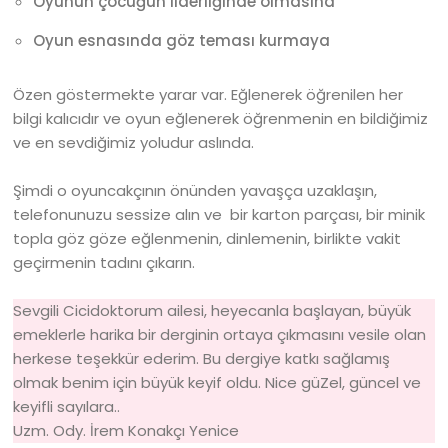
Oyunun çocuğun liderliğinde olmasına
Oyun esnasında göz teması kurmaya
Özen göstermekte yarar var. Eğlenerek öğrenilen her
bilgi kalıcıdır ve oyun eğlenerek öğrenmenin en bildiğimiz
ve en sevdiğimiz yoludur aslında.
Şimdi o oyuncakçının önünden yavaşça uzaklaşın,
telefonunuzu sessize alın ve bir karton parçası, bir minik
topla göz göze eğlenmenin, dinlemenin, birlikte vakit
geçirmenin tadını çıkarın.
Sevgili Cicidoktorum ailesi, heyecanla başlayan, büyük
emeklerle harika bir derginin ortaya çıkmasını vesile olan
herkese teşekkür ederim. Bu dergiye katkı sağlamış
olmak benim için büyük keyif oldu. Nice güZel, güncel ve
keyifli sayılara..
Uzm. Ody. İrem Konakçı Yenice