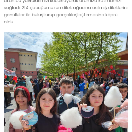
atan bu yavrularımızı kucaklayarak aramıza katmamızı
sağladı. 214 çocuğumuzun dilek ağacına asılmış dileklerini
gönüllüler ile buluşturup gerçekleşleştirmesine köprü
oldu.