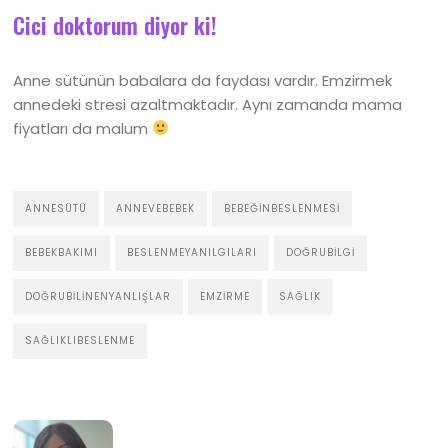
Cici doktorum diyor ki!
Anne sütünün babalara da faydası vardır. Emzirmek
annedeki stresi azaltmaktadır. Aynı zamanda mama
fiyatları da malum
ANNESÜTÜ
ANNEVEBEBEK
BEBEĞINBESLENMESI
BEBEKBAKIMI
BESLENMEYANILGILARI
DOĞRUBILGI
DOĞRUBILINENYANLIŞLAR
EMZIRME
SAĞLIK
SAĞLIKLIBESLENME