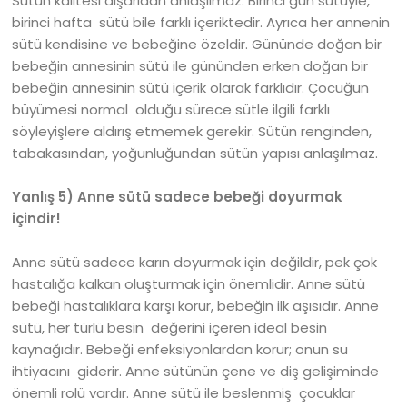
Sütün kalitesi dışarıdan anlaşılmaz. Birinci gün sütüyle,
birinci hafta sütü bile farklı içeriktedir. Ayrıca her annenin
sütü kendisine ve bebeğine özeldir. Gününde doğan bir
bebeğin annesinin sütü ile gününden erken doğan bir
bebeğin annesinin sütü içerik olarak farklıdır. Çocuğun
büyümesi normal olduğu sürece sütle ilgili farklı
söyleyişlere aldırış etmemek gerekir. Sütün renginden,
tabakasından, yoğunluğundan sütün yapısı anlaşılmaz.
Yanlış 5) Anne sütü sadece bebeği doyurmak
içindir!
Anne sütü sadece karın doyurmak için değildir, pek çok
hastalığa kalkan oluşturmak için önemlidir. Anne sütü
bebeği hastalıklara karşı korur, bebeğin ilk aşısıdır. Anne
sütü, her türlü besin değerini içeren ideal besin
kaynağıdır. Bebeği enfeksiyonlardan korur; onun su
ihtiyacını giderir. Anne sütünün çene ve diş gelişiminde
önemli rolü vardır. Anne sütü ile beslenmiş çocuklar