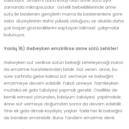
bulunuyor. Sindirimi daha kolay olan anne sütü aynı
zamanda mikropsuzdur. Üstelik bebekliklerinde anne
sütü ile beslenen gençlerin mama ile beslenenlere göre
zeka düzeylerinin daha yüksek olduğunu ve okulda daha
çok başarı gösterdiklerini saptayan bilimsel çalışmalar
bulunuyor.
Yanlış 16) Gebeyken emzirilirse anne sütü zehirler!
Gebeyken süt verilirse sütün bebeği zehirleyeceği inancı
da emzirme hurafelerinden biridir. Süt veren anne, bu
süre zarfında gebe kalırsa süt vermeye ve bebeğini
emzirmeye devam edebilir. Fakat anneye hamileyken
mutlaka ek gıda takviyesi yapmak gerekir. Özellikle de
kemik erimesi yönünden, kalsiyum takviyesi yapılmalıdır.
Anne süt vermeye doğumdan sonra da devam edebilir.
Yine ek gıda almak kaydıyla, yaşları farklı her iki bebeğini
de beraber emzirebilir. Buna Tandem emzirme denir.