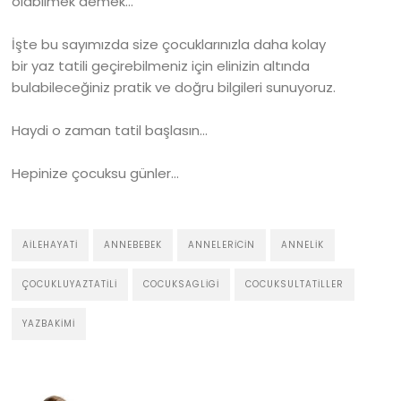
olabilmek demek…
İşte bu sayımızda size çocuklarınızla daha kolay
bir yaz tatili geçirebilmeniz için elinizin altında
bulabileceğiniz pratik ve doğru bilgileri sunuyoruz.
Haydi o zaman tatil başlasın…
Hepinize çocuksu günler…
AILEHAYATI
ANNEBEBEK
ANNELERICIN
ANNELIK
ÇOCUKLUYAZTATILI
COCUKSAGLIGI
COCUKSULTATILLER
YAZBAKIMI