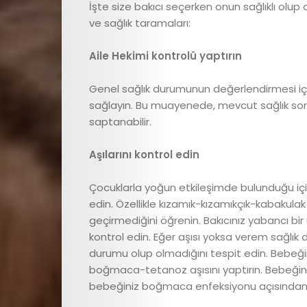
İşte size bakıcı seçerken onun sağlıklı olu
ve sağlık taramaları:
Aile Hekimi kontrolü yaptırın
Genel sağlık durumunun değerlendirmesi içi
sağlayın. Bu muayenede, mevcut sağlık sorunla
saptanabilir.
Aşılarını kontrol edin
E
Çocuklarla yoğun etkileşimde bulunduğu için 
dergi
edin. Özellikle kızamık-kızamıkçık-kabakula
geçirmediğini öğrenin. Bakıcınız yabancı bir
Çocuk
kontrol edin. Eğer aşısı yoksa verem sağlık 
durumu olup olmadığını tespit edin. Bebeğini
Sağlığı
boğmaca-tetanoz aşısını yaptırın. Bebeğini
bebeğiniz boğmaca enfeksiyonu açısından 