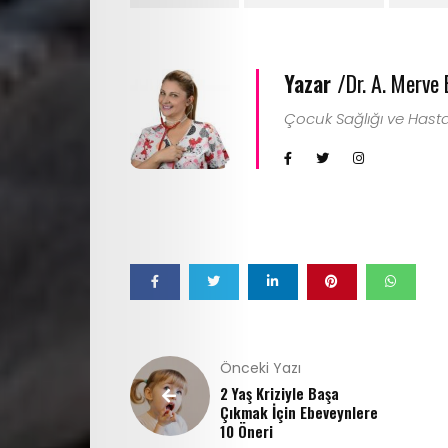
Search
Yazar /
Dr. A. Merve
Çocuk Sağlığı ve Hasta
Önceki Yazı
2 Yaş Kriziyle Başa
Çıkmak İçin Ebeveynlere
10 Öneri