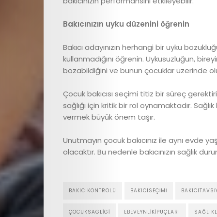
bakıcınızın performansını etkileyebilir.
Cici
Bakıcınızın uyku düzenini öğrenin
Astroloji
Bakıcı adayınızın herhangi bir uyku bozukluğ
Editör
kullanmadığını öğrenin. Uykusuzluğun, bireyin 
bozabildiğini ve bunun çocuklar üzerinde o
Videolar
Çocuk bakıcısı seçimi titiz bir süreç gerektir
Cici
sağlığı için kritik bir rol oynamaktadır. Sağ
vermek büyük önem taşır.
Gündem
Unutmayın çocuk bakıcınız ile aynı evde yaşay
olacaktır. Bu nedenle bakıcınızın sağlık d
Cici
Dokunuşlar
BAKICIKONTROLÜ
BAKICISEÇIMI
BAKICITAVSI
İletişim
ÇOCUKSAGLIGI
EBEVEYNLIKIPUÇLARI
SAĞLIK