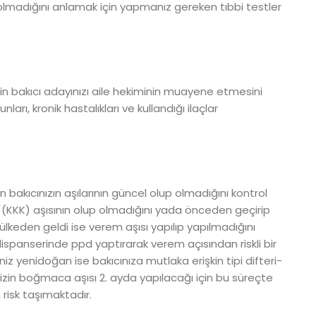
p olmadığını anlamak için yapmanız gereken tıbbi testler
n bakıcı adayınızı aile hekiminin muayene etmesini
rı, kronik hastalıkları ve kullandığı ilaçlar
bakıcınızın aşılarının güncel olup olmadığını kontrol
k (KKK) aşısının olup olmadığını yada önceden geçirip
 ülkeden geldi ise verem aşısı yapılıp yapılmadığını
dispanserinde ppd yaptırarak verem açısından riskli bir
z yenidoğan ise bakıcınıza mutlaka erişkin tipi difteri-
zin boğmaca aşısı 2. ayda yapılacağı için bu süreçte
risk taşımaktadır.