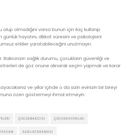
u olup olmadığıni varsa bunun için ilaç kullanıp
günlük hayatını, dikkat süresini ve psikolojisini
lumsuz etkiler yaratabileceğini unutmayın.
ir. Bakıcınızın sağlık durumu, çocukların güvenliği ve
lık kriterleri de göz önüne alınarak seçim yapmak ve karar
acaksınız ve yıllar içinde o da sizin evinizin bir bireyi
urumuna özen göstermeyi ihmal etmeyin.
YELERI
ÇOCUKBAKICISI
ÇOCUKGÜVENLIĞI
LIYASAM
SAĞLIKTARAMASI