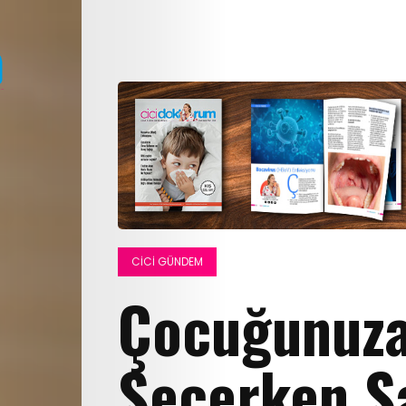
CICI GÜNDEM
Çocuğunuza
Seçerken S