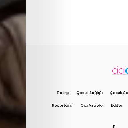
E dergi
Çocuk Sağlığı
Çocuk Gel
Röportajlar
Cici Astroloji
Editör