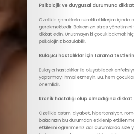
Çocuk
Psikolojik ve duygusal durumuna dikkat
Gelişimi
Özellikle çocuklarla sürekli etkileşim içinde
gerekmektedir. Bakıcınızın stres yönetimini
Anne
dikkat edin. Unutmayın ki çocuk bakmak hiç
psikolojiniz bozulabilir.
Sağlığı
Bulaşıcı hastalıklar için tarama testlerin
Beslenme
Bulaşıcı hastalıklar ile oluşabilecek enfeksiy
ve
yaptırmayı ihmal etmeyin. Bu, hem çocukları
önemlidir.
Yemek
Kronik hastalığı olup olmadığına dikkat
Tarifleri
Özellikle astım, diyabet, hipertansiyon, roma
bakıcınızın bu durumdan etkilenip etkilenmedi
Röportajlar
etkilerini öğrenmeniz acil durumlarda size y