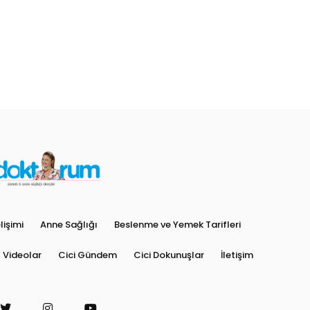
işimi
Anne Sağlığı
Beslenme ve Yemek Tarifleri
Videolar
Cici Gündem
Cici Dokunuşlar
İletişim