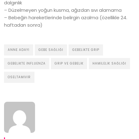
dalgınlık
– Düzelmeyen yoğun kusma, ağızdan sıvı alamama
– Bebeğin hareketlerinde belirgin azalma (özellikle 24.
haftadan sonra)
ANNE ADAYI
GEBE SAĞLIĞI
GEBELIKTE GRIP
GEBELIKTE İNFLUENZA
GRIP VE GEBELIK
HAMILELIK SAĞLIĞI
OSELTAMIVIR