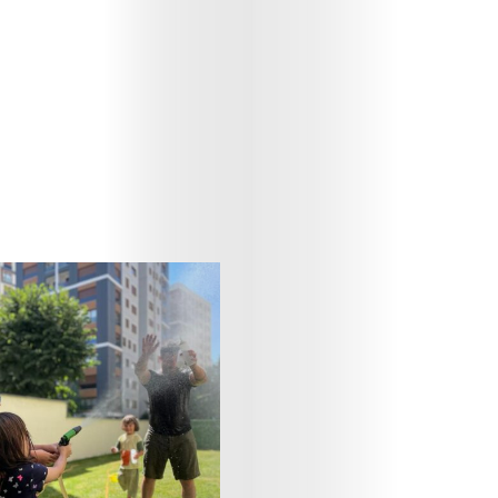
E
dergi
Çocuk