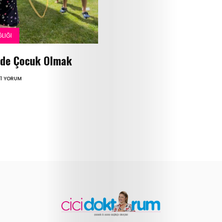
Sağlığı
Çocuk
LIĞI
lde Çocuk Olmak
Gelişimi
1 YORUM
Anne
Sağlığı
Beslenme
ve
Yemek