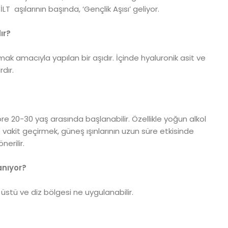
T aşılarının başında, ‘Gençlik Aşısı’ geliyor.
ır?
umak amacıyla yapılan bir aşıdır. İçinde hyaluronik asit ve
rdır.
re 20-30 yaş arasında başlanabilir. Özellikle yoğun alkol
re vakit geçirmek, güneş ışınlarının uzun süre etkisinde
nerilir.
anıyor?
l üstü ve diz bölgesi ne uygulanabilir.