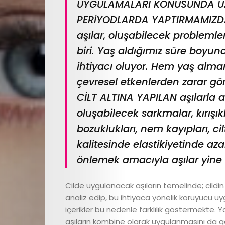
UYGULAMALARI KONUSUNDA UZ
PERİYODLARDA YAPTIRMAMIZDA
aşılar, oluşabilecek probleml
biri. Yaş aldığımız süre boyu
ihtiyacı oluyor. Hem yaş alma
çevresel etkenlerden zarar gö
CİLT ALTINA YAPILAN aşılarla ar
oluşabilecek sarkmalar, kırışı
bozuklukları, nem kayıpları, ci
kalitesinde elastikiyetinde az
önlemek amacıyla aşılar yine
Cilde uygulanacak aşıların temelinde; cildin il
analiz edip, bu ihtiyaca yönelik koruyucu 
içerikler bu nedenle farklılık göstermekte
aşıların kombine olarak uygulanmasını da gere