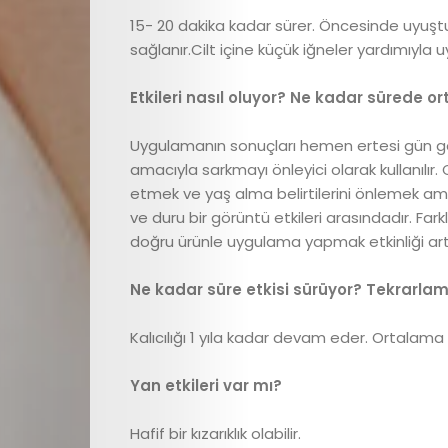
Beslenme
15- 20 dakika kadar sürer. Öncesinde uyuşt
sağlanır.Cilt içine küçük iğneler yardımıyla u
ve
Etkileri nasıl oluyor? Ne kadar sürede or
Yemek
Uygulamanın sonuçları hemen ertesi gün görül
amacıyla sarkmayı önleyici olarak kullanılır.
Tarifleri
etmek ve yaş alma belirtilerini önlemek amacıyla
ve duru bir görüntü etkileri arasındadır. Farklı
Röportajlar
doğru ürünle uygulama yapmak etkinliği artır
Cici
Ne kadar süre etkisi sürüyor? Tekrarla
Astroloji
Kalıcılığı 1 yıla kadar devam eder. Ortalama 4
Yan etkileri var mı?
Editör
Hafif bir kızarıklık olabilir.