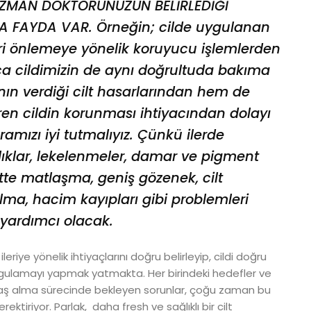
MAN DOKTORUNUZUN BELİRLEDİĞİ
 FAYDA VAR. Örneğin; cilde uygulanan
eri önlemeye yönelik koruyucu işlemlerden
nca cildimizin de aynı doğrultuda bakıma
nın verdiği cilt hasarlarından hem de
ren cildin korunması ihtiyacından dolayı
amızı iyi tutmalıyız. Çünkü ilerde
klıklar, lekelenmeler, damar ve pigment
ltte matlaşma, geniş gözenek, cilt
alma, hacim kayıpları gibi problemleri
 yardımcı olacak.
eriye yönelik ihtiyaçlarını doğru belirleyip, cildi doğru
uygulamayı yapmak yatmakta. Her birindeki hedefler ve
. Yaş alma sürecinde bekleyen sorunlar, çoğu zaman bu
ktiriyor. Parlak, daha fresh ve sağlıklı bir cilt