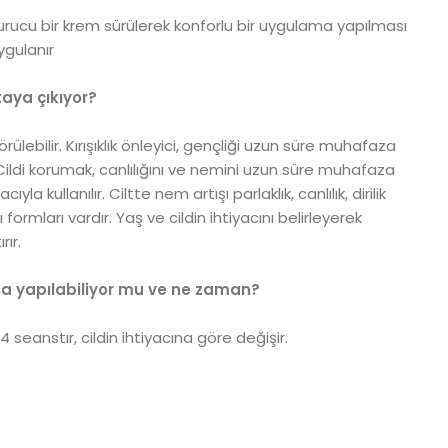
urucu bir krem sürülerek konforlu bir uygulama yapılması
ygulanır
taya çıkıyor?
ebilir. Kırışıklık önleyici, gençliği uzun süre muhafaza
 Cildi korumak, canlılığını ve nemini uzun süre muhafaza
 kullanılır. Ciltte nem artışı parlaklık, canlılık, dirilik
 formları vardır. Yaş ve cildin ihtiyacını belirleyerek
ır.
ma yapılabiliyor mu ve ne zaman?
 seanstır, cildin ihtiyacına göre değişir.