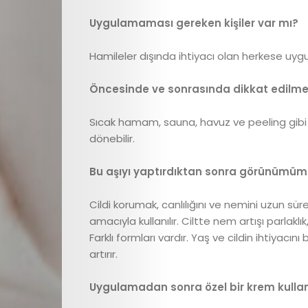
Videolar
Uygulamaması gereken kişiler var mı?
Cici
Hamileler dışında ihtiyacı olan herkese uygu
Gündem
Öncesinde ve sonrasında dikkat edilmes
Cici
Sıcak hamam, sauna, havuz ve peeling gibi
Dokunuşlar
dönebilir.
Bu aşıyı yaptırdıktan sonra görünümümüz
İletişim
Cildi korumak, canlılığını ve nemini uzun s
amacıyla kullanılır. Ciltte nem artışı parlaklık,
Farklı formları vardır. Yaş ve cildin ihtiyac
Search
artırır.
Uygulamadan sonra özel bir krem kullan