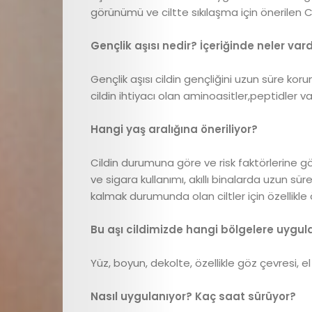
görünümü ve ciltte sıkılaşma için önerilen CİL
E
Gençlik aşısı nedir? İçeriğinde neler vard
dergi
Gençlik aşısı cildin gençliğini uzun süre kor
cildin ihtiyacı olan aminoasitler,peptidler va
Çocuk
Hangi yaş aralığına öneriliyor?
Sağlığı
Cildin durumuna göre ve risk faktörlerine gö
ve sigara kullanımı, akıllı binalarda uzun sü
Çocuk
kalmak durumunda olan ciltler için özellikle ö
Gelişimi
Bu aşı cildimizde hangi bölgelere uygul
Anne
Yüz, boyun, dekolte, özellikle göz çevresi, e
Sağlığı
Nasıl uygulanıyor? Kaç saat sürüyor?