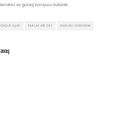
ndirici ve güneş koruyucu kullanılır.
GENÇLIK AŞISI
PARLAK BIR CILT
SAĞLIKLI GÖRÜNÜM
Savaş