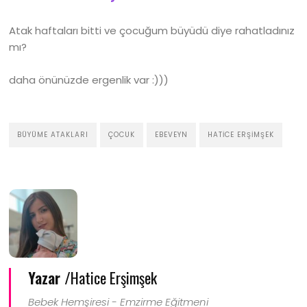
Atak haftaları bitti ve çocuğum büyüdü diye rahatladınız
mı?
daha önünüzde ergenlik var :)))
BÜYÜME ATAKLARI
ÇOCUK
EBEVEYN
HATICE ERŞIMŞEK
Yazar /
Hatice Erşimşek
Bebek Hemşiresi - Emzirme Eğitmeni