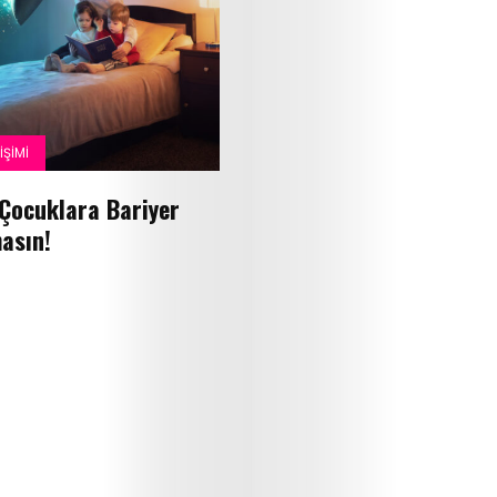
Yemek
Tarifleri
Röportajlar
ŞIMI
Cici
 Çocuklara Bariyer
Astroloji
asın!
Editör
Videolar
Cici
Gündem