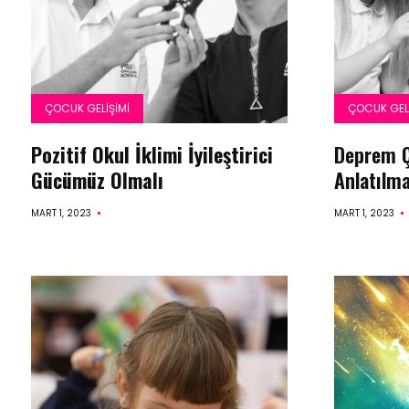
ÇOCUK GELIŞIMI
ÇOCUK GELI
Pozitif Okul İklimi İyileştirici
Deprem Ç
Gücümüz Olmalı
Anlatılma
MART 1, 2023
MART 1, 2023