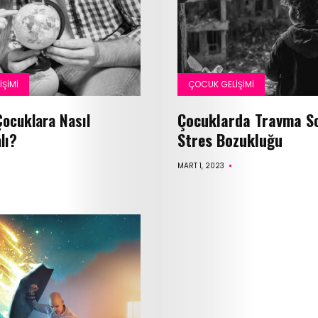
Çocuk
Sağlığı
ŞIMI
ÇOCUK GELIŞIMI
Çocuk
ocuklara Nasıl
Çocuklarda Travma S
Gelişimi
lı?
Stres Bozukluğu
MART 1, 2023
Anne
Sağlığı
Beslenme
ve